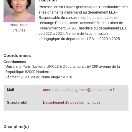
Fonction
Professeure en Études germaniques. Coordinatrice des
enseignements d'allemand au département LEA -
Responsable du cursus intégré et responsable de
l'échange Erasmus avec l'université Martin-Luther de
Anne-Marie Pailhès
Anne-Marie
Halle-Wittenberg (RFA). Directrice du département LEA
Pailhès
de 2022 à 2024. Membre de la commission
pédagogique du département LEA de 2020 à 2025.
Coordonnées
Coordonnées
Université Paris Nanterre UFR LCE Département LEA 200 avenue de la
République 92000 Nanterre
Bâtiment V- Ida Meier, 2ème étage : V 218
Mail
anne-marie.pailhes-grenier@parisnanterre.fr
Structure(s)
Département d'études germaniques
Discipline(s)