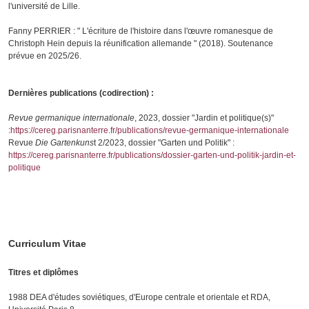
l'université de Lille.
Fanny PERRIER : " L'écriture de l'histoire dans l'œuvre romanesque de
Christoph Hein depuis la réunification allemande " (2018). Soutenance
prévue en 2025/26.
Dernières publications (codirection) :
Revue germanique internationale
, 2023, dossier "Jardin et politique(s)"
:
https://cereg.parisnanterre.fr/publications/revue-germanique-internationale
Revue
Die Gartenkuns
t 2/2023, dossier "Garten und Politik" :
https://cereg.parisnanterre.fr/publications/dossier-garten-und-politik-jardin-et-
politique
Curriculum Vitae
Titres et diplômes
1988 DEA d'études soviétiques, d'Europe centrale et orientale et RDA,