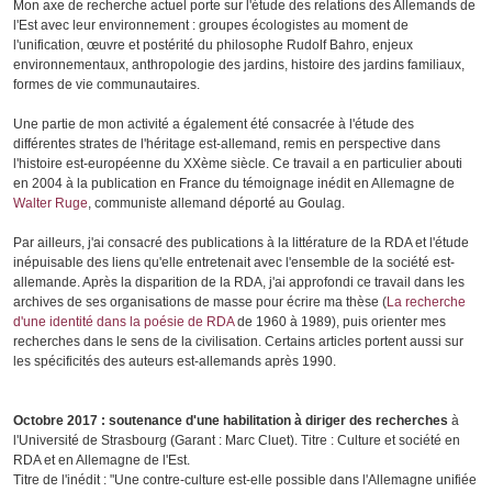
Mon axe de recherche actuel porte sur l'étude des relations des Allemands de
l'Est avec leur environnement : groupes écologistes au moment de
l'unification, œuvre et postérité du philosophe Rudolf Bahro, enjeux
environnementaux, anthropologie des jardins, histoire des jardins familiaux,
formes de vie communautaires.
Une partie de mon activité a également été consacrée à l'étude des
différentes strates de l'héritage est-allemand, remis en perspective dans
l'histoire est-européenne du XXème siècle. Ce travail a en particulier abouti
en 2004 à la publication en France du témoignage inédit en Allemagne de
Walter Ruge
, communiste allemand déporté au Goulag.
Par ailleurs, j'ai consacré des publications à la littérature de la RDA et l'étude
inépuisable des liens qu'elle entretenait avec l'ensemble de la société est-
allemande. Après la disparition de la RDA, j'ai approfondi ce travail dans les
archives de ses organisations de masse pour écrire ma thèse (
La recherche
d'une identité dans la poésie de RDA
de 1960 à 1989), puis orienter mes
recherches dans le sens de la civilisation. Certains articles portent aussi sur
les spécificités des auteurs est-allemands après 1990.
Octobre 2017 : soutenance d'une habilitation à diriger des recherches
à
l'Université de Strasbourg (Garant : Marc Cluet). Titre : Culture et société en
RDA et en Allemagne de l'Est.
Titre de l'inédit : "Une contre-culture est-elle possible dans l'Allemagne unifiée