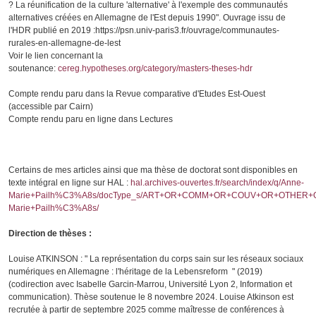
? La réunification de la culture 'alternative' à l'exemple des communautés
alternatives créées en Allemagne de l'Est depuis 1990". Ouvrage issu de
l'HDR publié en 2019 :
https://psn.univ-paris3.fr/ouvrage/communautes-
rurales-en-allemagne-de-lest
Voir le lien concernant la
soutenance:
cereg.hypotheses.org/category/masters-theses-hdr
Compte rendu paru dans la Revue comparative d'Etudes Est-Ouest
(accessible par Cairn)
Compte rendu paru en ligne dans Lectures
Certains de mes articles ainsi que ma thèse de doctorat sont disponibles en
texte intégral en ligne sur HAL :
hal.archives-ouvertes.fr/search/index/q/Anne-
Marie+Pailh%C3%A8s/docType_s/ART+OR+COMM+OR+COUV+OR+OTHER+O
Marie+Pailh%C3%A8s/
Direction de thèses :
Louise ATKINSON : " La représentation du corps sain sur les réseaux sociaux
numériques en Allemagne : l'héritage de la Lebensreform " (2019)
(codirection avec Isabelle Garcin-Marrou, Université Lyon 2, Information et
communication). Thèse soutenue le 8 novembre 2024. Louise Atkinson est
recrutée à partir de septembre 2025 comme maîtresse de conférences à