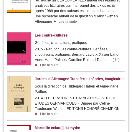
recherche du CEREG - EA 4223 autour des études et
analyses littéraires qui interrogent des textes écrits
après 1989 par des auteurs est-allemands entamant
une recherche autour de la question d’Auschwitz en
Allemagne
Lire la suite
Les contre-cultures
Genèses, circultations, pratiques
2015 - Parution Les contre-cultures. Genèses,
circulations, pratiques. Bernard Lacroix, Xavier Landrin,
Anne-Marie Pailhès, Caroline Rolland-Diamond (dir.)
Lire la suite
Jardins d’Allemagne Transferts, théories, imaginaires
Sous la direction de Hildegard Haberl et Anne-Marie
Pailhès
2014 - LITTÉRATURES ÉTRANGÈRES – SÉRIE «
ÉTUDES GERMANIQUES » Dirigée par Céline
Trautmann-Waller - ÉDITIONS HONORÉ CHAMPION
Lire la suite
Marseille éclat(s) du mythe